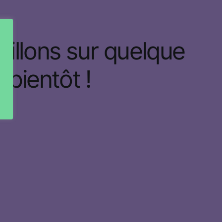
illons sur quelque
bientôt !