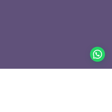
que
Suivre son colis
Aide
Wishlist
0
Mon panier
0
toutes catégories
0,00
€