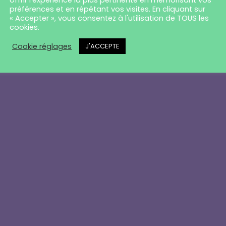
rangement ! Nous trava
offrir l'expérience la plus pertinente en mémorisant vos
préférences et en répétant vos visites. En cliquant sur
« Accepter », vous consentez à l'utilisation de TOUS les
 fantastique – revenez 
cookies.
Cookie réglages
J'ACCEPTE