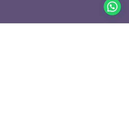
que
Suivre son colis
Aide
Wishlist
0
Mon panier
0
toutes catégories
0,00
€
Blog
Contact